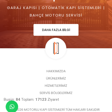
GARAJ KAPISI | OTOMATIK KAPI SISTEMLERI |
BAHÇE MOTORU SERVISI
DAHA FAZLA BİLGİ
HAKKIMIZDA
ÜRÜNLERİMİZ
HİZMETLERİMİZ
SERVİS BÖLGELERİMİZ
Bugün:
84
Toplam:
17123
Ziyaret
© 2026 MOTORLU KAPI SISTEMLERI TÜM HAKLARI SAKLIDIR.