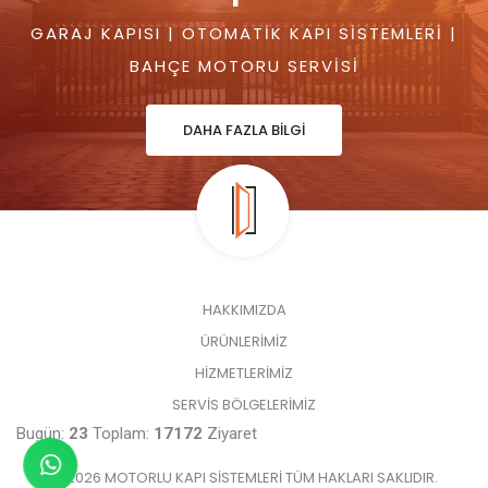
GARAJ KAPISI | OTOMATIK KAPI SISTEMLERI |
BAHÇE MOTORU SERVISI
DAHA FAZLA BİLGİ
HAKKIMIZDA
ÜRÜNLERİMİZ
HİZMETLERİMİZ
SERVİS BÖLGELERİMİZ
Bugün:
23
Toplam:
17172
Ziyaret
© 2026 MOTORLU KAPI SISTEMLERI TÜM HAKLARI SAKLIDIR.